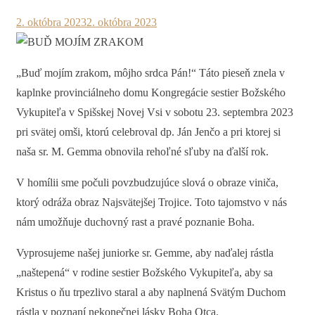
2. októbra 2023
2. októbra 2023
„Buď mojím zrakom, môjho srdca Pán!“ Táto pieseň znela v
kaplnke provinciálneho domu Kongregácie sestier Božského
Vykupiteľa v Spišskej Novej Vsi v sobotu 23. septembra 2023
pri svätej omši, ktorú celebroval dp. Ján Jenčo a pri ktorej si
naša sr. M. Gemma obnovila rehoľné sľuby na ďalší rok.
V homílii sme počuli povzbudzujúce slová o obraze viniča,
ktorý odráža obraz Najsvätejšej Trojice. Toto tajomstvo v nás
nám umožňuje duchovný rast a pravé poznanie Boha.
Vyprosujeme našej juniorke sr. Gemme, aby naďalej rástla
„naštepená“ v rodine sestier Božského Vykupiteľa, aby sa
Kristus o ňu trpezlivo staral a aby naplnená Svätým Duchom
rástla v poznaní nekonečnej lásky Boha Otca.