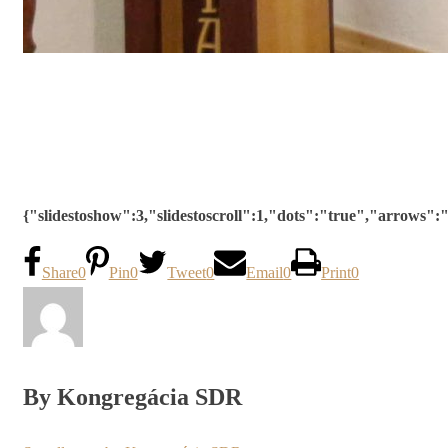
{"slidestoshow":3,"slidestoscroll":1,"dots":"true","arrows"
Share
0
Pin
0
Tweet
0
Email
0
Print
0
By Kongregácia SDR