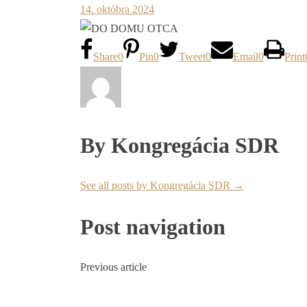
14. októbra 2024
Share
0
Pin
0
Tweet
0
Email
0
Print
By Kongregácia SDR
See all posts by Kongregácia SDR
→
Post navigation
Previous article