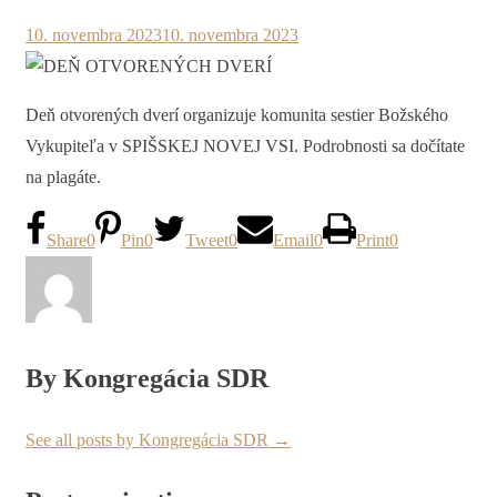
10. novembra 2023
10. novembra 2023
Deň otvorených dverí organizuje komunita sestier Božského
Vykupiteľa v SPIŠSKEJ NOVEJ VSI. Podrobnosti sa dočítate
na plagáte.
Share
0
Pin
0
Tweet
0
Email
0
Print
0
By Kongregácia SDR
See all posts by Kongregácia SDR
→