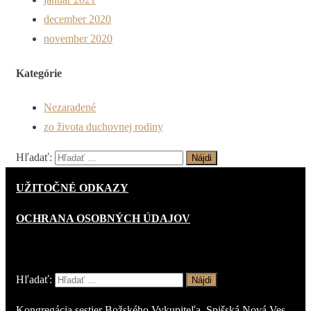
december 2020
november 2020
Kategórie
Nezaradené
zo života duchovnej rodiny
Hľadať:
UŽITOČNÉ ODKAZY
OCHRANA OSOBNÝCH ÚDAJOV
Hľadať:
Kongregácia sestier Božského Vykupiteľa, Spišská Nová Ves