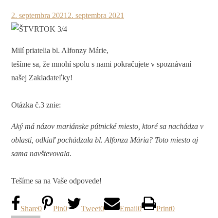
2. septembra 2021
2. septembra 2021
Milí priatelia bl. Alfonzy Márie,
tešíme sa, že mnohí spolu s nami pokračujete v spoznávaní
našej Zakladateľky!
Otázka č.3 znie:
Aký má názov mariánske pútnické miesto, ktoré sa nachádza v
oblasti, odkiaľ pochádzala bl. Alfonza Mária? Toto miesto aj
sama navštevovala
.
Tešíme sa na Vaše odpovede!
Share
0
Pin
0
Tweet
0
Email
0
Print
0